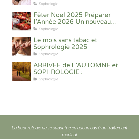
Sophrologie
Fêter Noël 2025 Préparer
l’Année 2026 Un nouveau
souffle
Sophrologie
Le mois sans tabac et
Sophrologie 2025
Sophrologie
ARRIVÉE de L’AUTOMNE et
SOPHROLOGIE :
Sophrologie
La Sophrologie ne se substitue en aucun cas à un traitement
médical