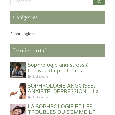
Catégories
Sophrologie
(68)
Derniers articles
Sophrologie anti-stress à
l'arrivée du printemps
Sophrologie
SOPHROLOGIE ANGOISSE,
ANXIETE, DEPRESSION… La
Sophrologie en prévention et
Sophrologie
en soutien ?
LA SOPHROLOGIE ET LES
TROUBLES DU SOMMEIL ?