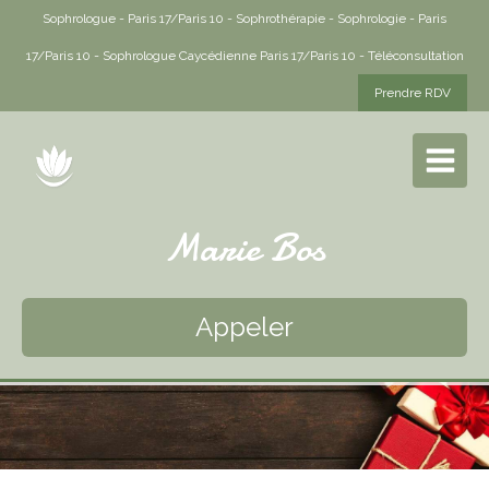
Sophrologue - Paris 17/Paris 10 - Sophrothérapie - Sophrologie - Paris
17/Paris 10 - Sophrologue Caycédienne Paris 17/Paris 10 - Téléconsultation
Prendre RDV
Marie Bos
Appeler