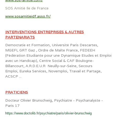
www.sos-amitie.com/
SOS Amitié Ile de France
www.sosamitieidf.asso.fr/
INTERVENTIONS ENTREPRISES & AUTRES
PARTENARIATS
Democratie et Formation, Université Paris Descartes,
MGEFI, GRT Gaz , Ordre de Malte France, FEDEEH
(Fédération Etudiante pour une Dynamique Etudes et Emploi
avec un Handicap), Centre Social & CAF Boulogne-
Billancourt, A.R.D.E.U.R Neuilly-sur-Seine, Secours
Emploi, Eureka Services, Novemploi, Travail et Partage,
ACSCP ...
PRATICIENS
Docteur Olivier Brunschwig, Psychiatre - Psychanalyste -
Paris 17
https://www.doctolib.fr/psychiatre/paris/olivier-brunschwig