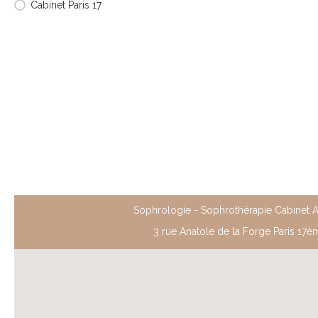
Cabinet Paris 17
Sophrologie - Sophrothérapie Cabinet A
3 rue Anatole de la Forge Paris 17è