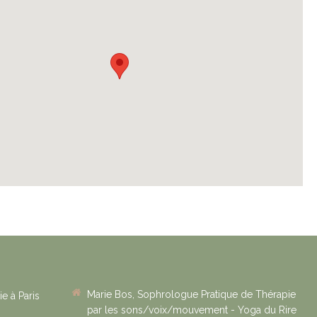
Marie Bos, Sophrologue Pratique de Thérapie
e à Paris
par les sons/voix/mouvement - Yoga du Rire