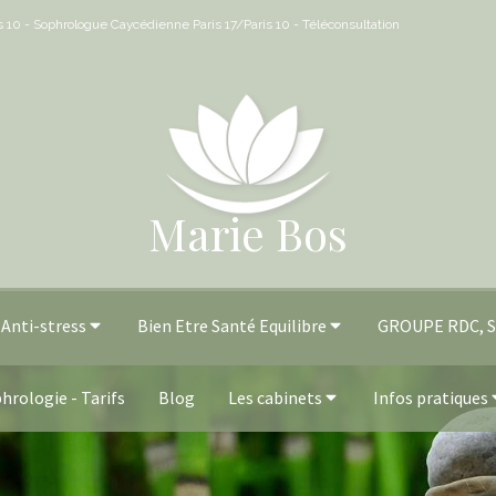
is 10 - Sophrologue Caycédienne Paris 17/Paris 10 - Téléconsultation
Marie Bos
Anti-stress
Bien Etre Santé Equilibre
GROUPE RDC, Su
hrologie - Tarifs
Blog
Les cabinets
Infos pratiques