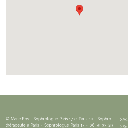
© Marie Bos - Sophrologue Paris 17 et Paris 10 - Sophro-
Ac
thérapeute à Paris - Sophrologue Paris 17 - 06 79 33 29
So