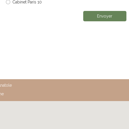
Cabinet Paris 10
Envoyer
natole
me