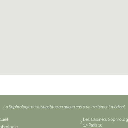
La Sophrologie ne se substitue en aucun cas à un traitement médical
cueil
Les Cabinets Sophrologi
17-Paris 10
phrologie