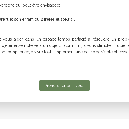
pproche qui peut être envisagée:
parent et son enfant ou 2 frères et sœurs …
t vous aider dans un espace-temps partagé à résoudre un probl
ojeter ensemble vers un objectif commun, à vous stimuler mutuellem
ion compliquée, à vivre tout simplement une pause agréable et resso
Prendre rendez-vous