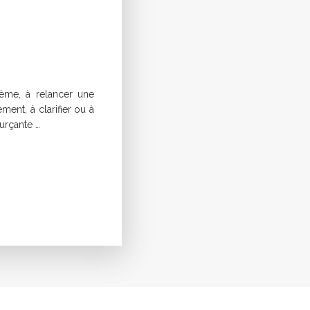
ème, à relancer une
ent, à clarifier ou à
urçante …