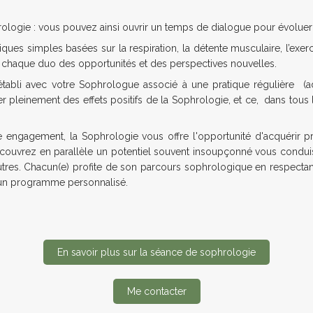
ologie : vous pouvez ainsi ouvrir un temps de dialogue pour évolue
iques simples basées sur la respiration, la détente musculaire, l’exerc
à chaque duo des opportunités et des perspectives nouvelles.
 établi avec votre Sophrologue associé à une pratique régulière 
er pleinement des effets positifs de la Sophrologie, et ce, dans tous 
re engagement, la Sophrologie vous offre l'opportunité d'acquérir
ouvrez en parallèle un potentiel souvent insoupçonné vous condui
utres. Chacun(e) profite de son parcours sophrologique en respecta
un programme personnalisé.
En savoir plus sur la séance de sophrologie
Me contacter