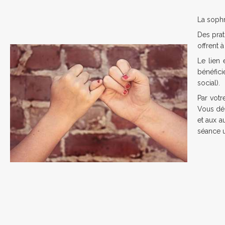
La sophr
Des prat
offrent 
Le lien
bénéfici
social).
Par vot
Vous déc
et aux a
séance 