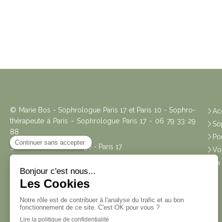
© Marie Bos - Sophrologue Paris 17 et Paris 10 - Sophro-
Ac
thérapeute à Paris - Sophrologue Paris 17 - 06 79 33 29
So
88
Po
3 rue Anatole de la Forge - Paris 17
Vo
39 bd de Magenta - Paris 10
La
Téléconsultation Sophrologie
La Sophrologie ne se substitue en aucun cas au
traitement médical.
Certaines mutuelles prennent en charge les séances de