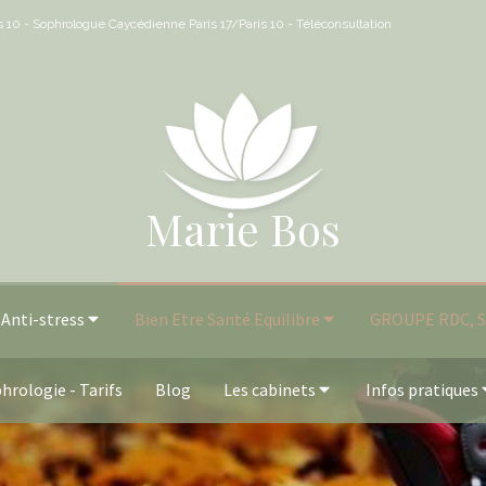
is 10 - Sophrologue Caycédienne Paris 17/Paris 10 - Téléconsultation
Marie Bos
Anti-stress
Bien Etre Santé Equilibre
GROUPE RDC, Su
hrologie - Tarifs
Blog
Les cabinets
Infos pratiques