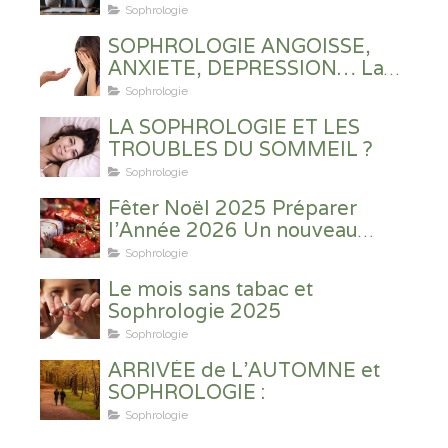
Sophrologie
SOPHROLOGIE ANGOISSE,
ANXIETE, DEPRESSION… La
Sophrologie en prévention et
Sophrologie
en soutien ?
LA SOPHROLOGIE ET LES
TROUBLES DU SOMMEIL ?
Sophrologie
Fêter Noël 2025 Préparer
l’Année 2026 Un nouveau
souffle
Sophrologie
Le mois sans tabac et
Sophrologie 2025
Sophrologie
ARRIVÉE de L’AUTOMNE et
SOPHROLOGIE :
Sophrologie