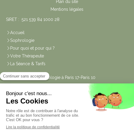
Plan du site
Mentions légales
SIRET : 521 539 84 1000 28
Accueil
Sophrologie
Pour quoi et pour qui ?
Votre Thérapeute
La Séance & Tarifs
Les Cabinets Sophrologie à Paris 17-Paris 10
Liens utiles
Code de Déontologie
Contact
Marie Bos, Sophrologue Pratique de Thérapie par les
sons/voix/mouvement - Yoga du Rire
Afficher le téléphone